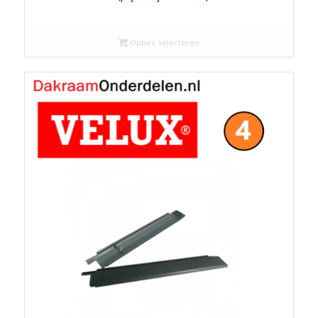
€20.40
tot
Opties selecteren
€40.80