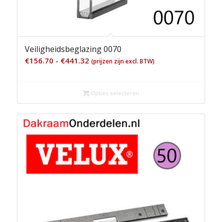
Veiligheidsbeglazing 0070
Prijsklasse:
€
156.70
-
€
441.32
(prijzen zijn excl. BTW)
€156.70
tot
Opties selecteren
€441.32