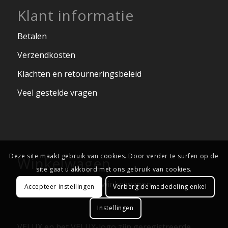
Klant informatie
Betalen
Verzendkosten
Klachten en retourneringsbeleid
Veel gestelde vragen
Deze site maakt gebruik van cookies. Door verder te surfen op de
Winkelwagen
site gaat u akkoord met ons gebruik van cookies.
Geen producten in de winkelwagen.
Accepteer instellingen
Verberg de mededeling enkel
Instellingen
VELUX en het VELUX-logo zijn geregistreerde