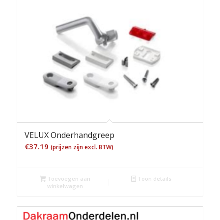
VELUX Onderhandgreep
€
37.19
(prijzen zijn excl. BTW)
Toevoegen aan
Toon details
winkelwagen