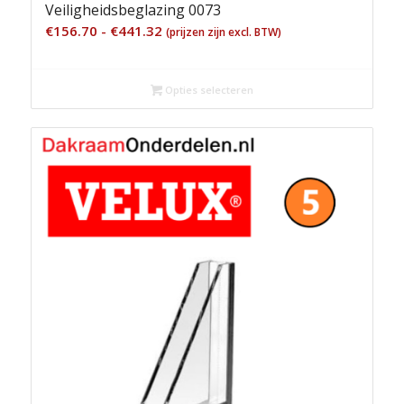
Veiligheidsbeglazing 0073
Prijsklasse:
€
156.70
-
€
441.32
(prijzen zijn excl. BTW)
€156.70
tot
Opties selecteren
€441.32