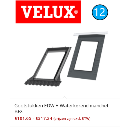
Gootstukken EDW + Waterkerend manchet
BFX
Prijsklasse:
€
101.65
-
€
317.24
(prijzen zijn excl. BTW)
€101.65