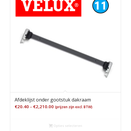
Afdeklijst onder gootstuk dakraam
Prijsklasse:
€
20.40
-
€
2,210.00
(prijzen zijn excl. BTW)
€20.40
tot
Opties selecteren
€2,210.00