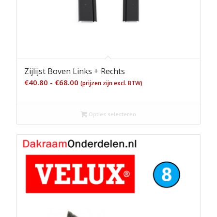
Zijlijst Boven Links + Rechts
Prijsklasse:
€
40.80
-
€
68.00
(prijzen zijn excl. BTW)
€40.80
tot
Opties selecteren
€68.00