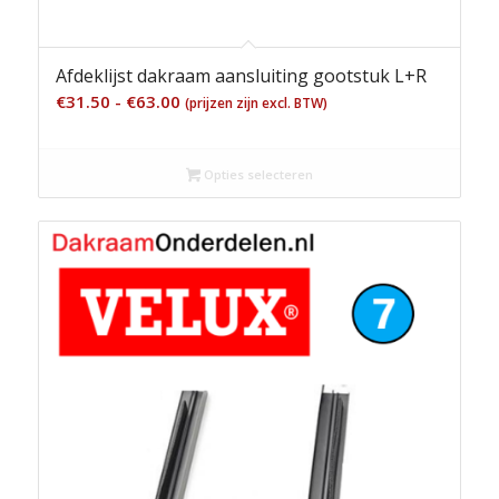
Afdeklijst dakraam aansluiting gootstuk L+R
Prijsklasse:
€
31.50
-
€
63.00
(prijzen zijn excl. BTW)
€31.50
tot
Opties selecteren
€63.00