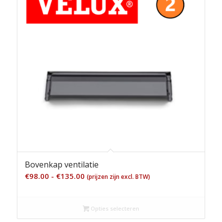
Bovenkap ventilatie
Prijsklasse:
€
98.00
-
€
135.00
(prijzen zijn excl. BTW)
€98.00
tot
Opties selecteren
€135.00