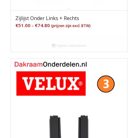
Zijlijst Onder Links + Rechts
Prijsklasse:
€
51.00
-
€
74.80
(prijzen zijn excl. BTW)
€51.00
tot
Opties selecteren
€74.80