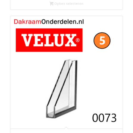
tot
Opties selecteren
€317.24