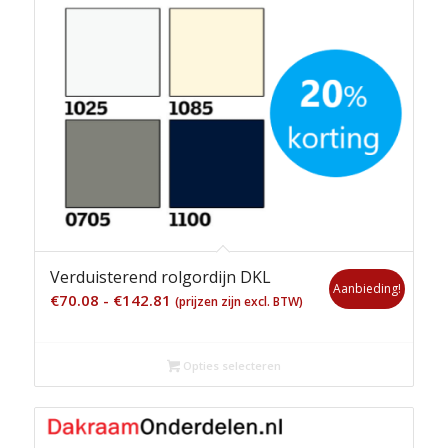
Verduisterend rolgordijn DKL
Aanbieding!
Prijsklasse:
€
70.08
-
€
142.81
(prijzen zijn excl. BTW)
€70.08
tot
Opties selecteren
€142.81