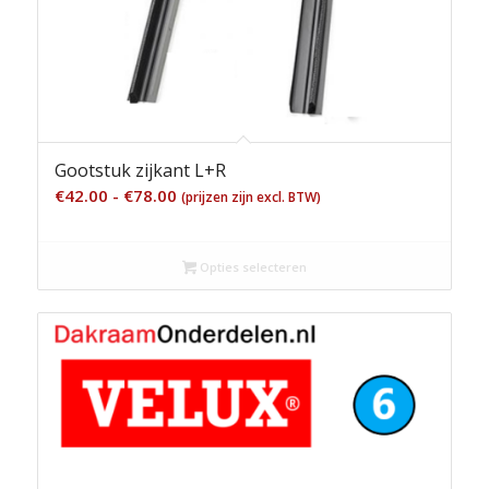
Gootstuk zijkant L+R
Prijsklasse:
€
42.00
-
€
78.00
(prijzen zijn excl. BTW)
€42.00
tot
Opties selecteren
€78.00