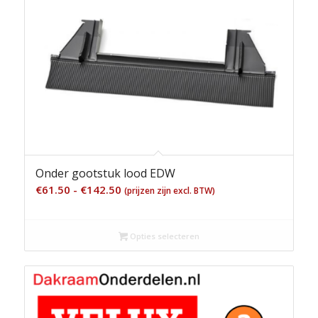
Onder gootstuk lood EDW
Prijsklasse:
€
61.50
-
€
142.50
(prijzen zijn excl. BTW)
€61.50
tot
Opties selecteren
€142.50