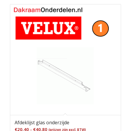
Afdeklijst glas onderzijde
Prijsklasse:
€
20.40
-
€
40.80
(prijzen zijn excl. BTW)