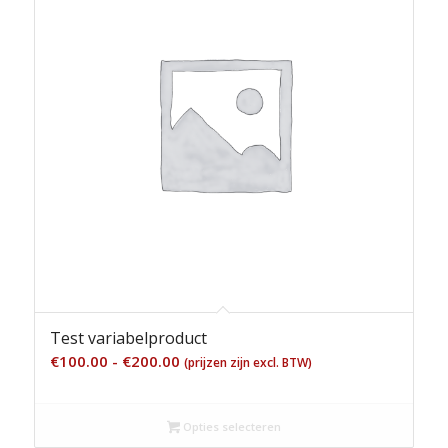
Test variabelproduct
Prijsklasse:
€
100.00
-
€
200.00
(prijzen zijn excl. BTW)
€100.00
tot
Opties selecteren
€200.00