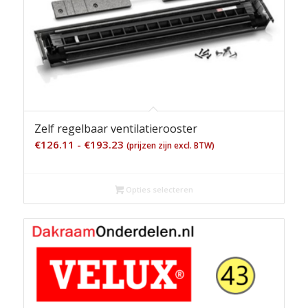
Zelf regelbaar ventilatierooster
Prijsklasse:
€
126.11
-
€
193.23
(prijzen zijn excl. BTW)
€126.11
tot
Opties selecteren
€193.23