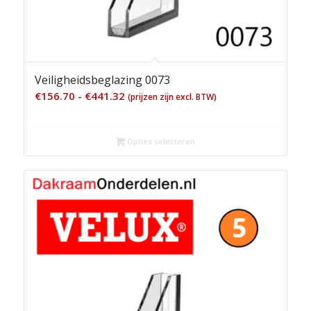
Veiligheidsbeglazing 0073
Prijsklasse:
€
156.70
-
€
441.32
(prijzen zijn excl. BTW)
€156.70
tot
Opties selecteren
€441.32