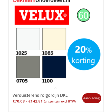
Verduisterend rolgordijn DKL
Aanbieding!
Prijsklasse:
€
70.08
-
€
142.81
(prijzen zijn excl. BTW)
€70.08