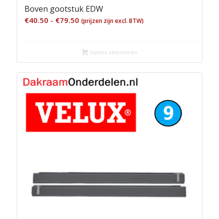
Boven gootstuk EDW
Prijsklasse:
€
40.50
-
€
79.50
(prijzen zijn excl. BTW)
€40.50
tot
Opties selecteren
€79.50