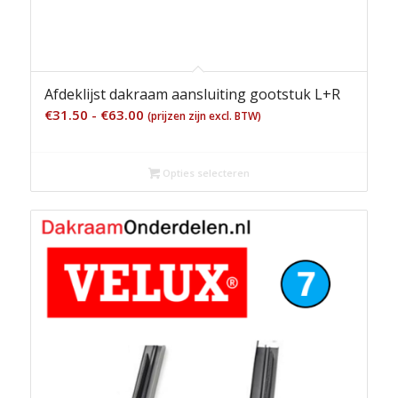
Afdeklijst dakraam aansluiting gootstuk L+R
Prijsklasse:
€
31.50
-
€
63.00
(prijzen zijn excl. BTW)
€31.50
tot
Opties selecteren
€63.00