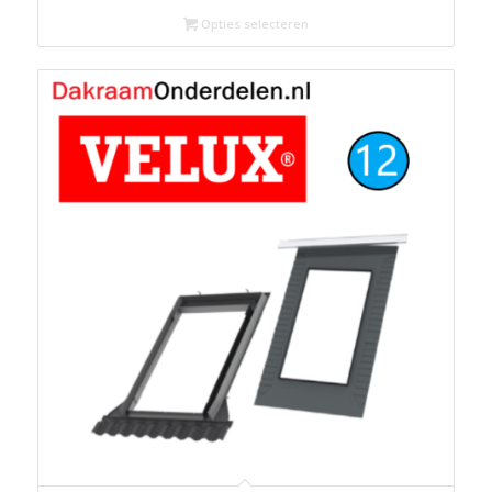
tot
Opties selecteren
€142.81