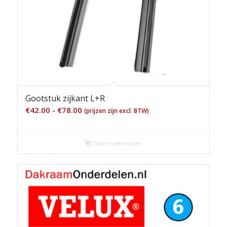
Gootstuk zijkant L+R
Prijsklasse:
€
42.00
-
€
78.00
(prijzen zijn excl. BTW)
€42.00
tot
Opties selecteren
€78.00