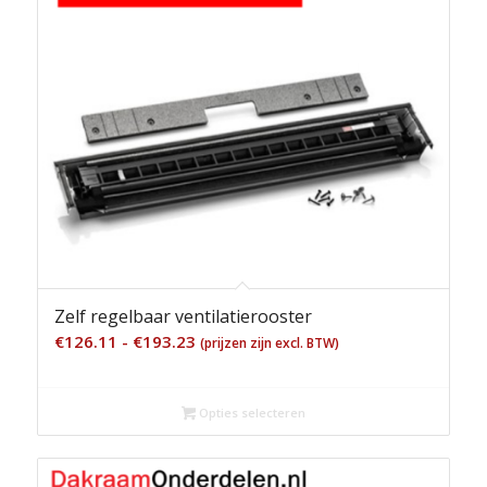
Zelf regelbaar ventilatierooster
Prijsklasse:
€
126.11
-
€
193.23
(prijzen zijn excl. BTW)
€126.11
tot
Opties selecteren
€193.23