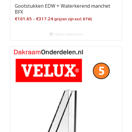
Gootstukken EDW + Waterkerend manchet
BFX
Prijsklasse:
€
101.65
-
€
317.24
(prijzen zijn excl. BTW)
€101.65
tot
Opties selecteren
€317.24