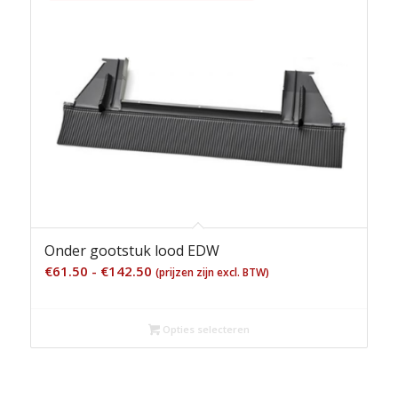
Onder gootstuk lood EDW
Prijsklasse:
€
61.50
-
€
142.50
(prijzen zijn excl. BTW)
€61.50
tot
Opties selecteren
€142.50