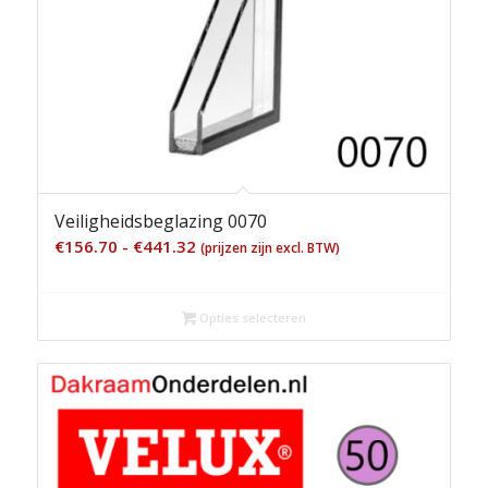
Veiligheidsbeglazing 0070
Prijsklasse:
€
156.70
-
€
441.32
(prijzen zijn excl. BTW)
€156.70
tot
Opties selecteren
€441.32