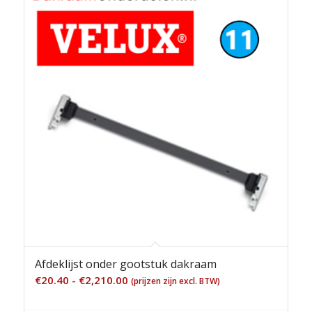
Afdeklijst onder gootstuk dakraam
Prijsklasse:
€
20.40
-
€
2,210.00
(prijzen zijn excl. BTW)
€20.40
tot